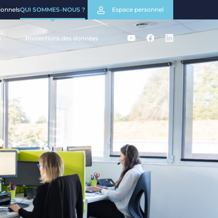
ionnels
QUI SOMMES-NOUS ?
Espace personnel
s
Protections des données
?