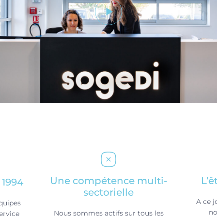
Une compétence multi-
L’ê
 1994
sectorielle
A ce j
équipes
no
Nous sommes actifs sur tous les
ervice