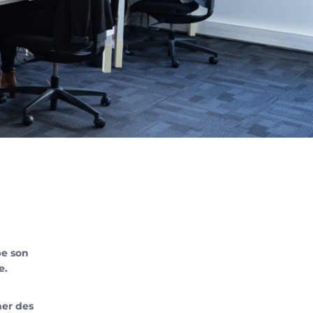
pe son
e.
er des