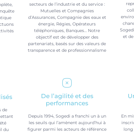
rep
secteurs de l’industrie et du service :
plète,
col
Mutuelles et Compagnies
enquête
enviro
d’Assurances, Compagnie des eaux et
ntique
chanc
énergie, Régies, Opérateurs
ectuons
Sogedi
téléphoniques, Banques… Notre
tivités
et de
objectif est de développer des
partenariats, basés sur des valeurs de
transparence et de professionnalisme
De l’agilité et des
Un
isés
performances
s de
Depuis 1994, Sogedi a franchi un à un
En mis
mettant
les seuils qui l’amènent aujourd’hui à
inscr
 été
figurer parmi les acteurs de référence
long 
l du