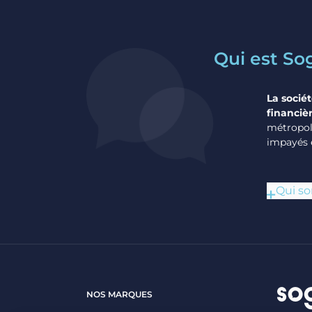
Qui est So
La sociét
financièr
métropoli
impayés 
Qui s
NOS MARQUES