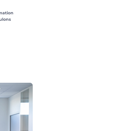
mation
culons