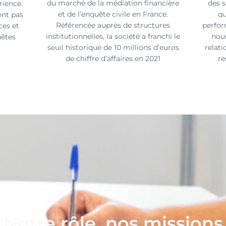
du marché de la médiation financière
des s
rience.
et de l’enquête civile en France.
qu
ent pas
Référencée auprès de structures
perfor
ces et
institutionnelles, la société a franchi le
nou
uêtes
seuil historique de 10 millions d’euros
relati
de chiffre d’affaires en 2021
re
Notre rôle, nos missions