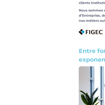
clients institu
Nous sommes un
d’Entreprise, d
nos métiers au
Entre fo
exponent