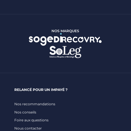
n
M
n
é
e
t
i
h
d
o
NOS MARQUES
é
d
e
e
?
e
t
o
u
t
i
RELANCÉ POUR UN IMPAYÉ ?
l
s
Nos recommandations
p
Nos conseils
o
Foire aux questions
u
Nous contacter
r