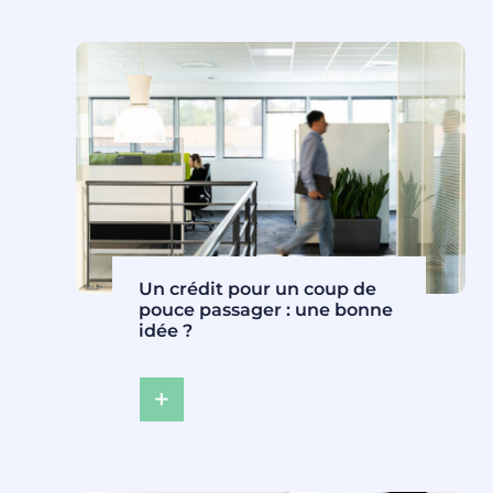
Un crédit pour un coup de
pouce passager : une bonne
idée ?
:
U
n