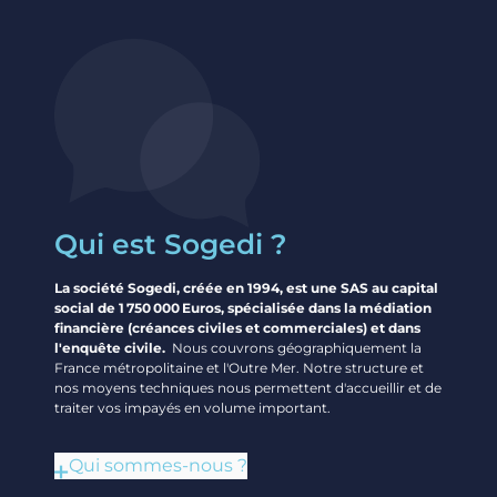
m
o
e
u
n
c
t
e
f
p
a
a
i
s
r
s
e
Qui est Sogedi ?
a
s
g
o
La société Sogedi, créée en 1994, est une SAS au capital
e
n
social de 1 750 000 Euros, spécialisée dans la médiation
r
b
financière (créances civiles et commerciales) et dans
:
u
l'enquête civile.
Nous couvrons géographiquement la
France métropolitaine et l'Outre Mer. Notre structure et
u
d
nos moyens techniques nous permettent d'accueillir et de
n
g
traiter vos impayés en volume important.
e
e
b
t
Qui sommes-nous ?
o
?