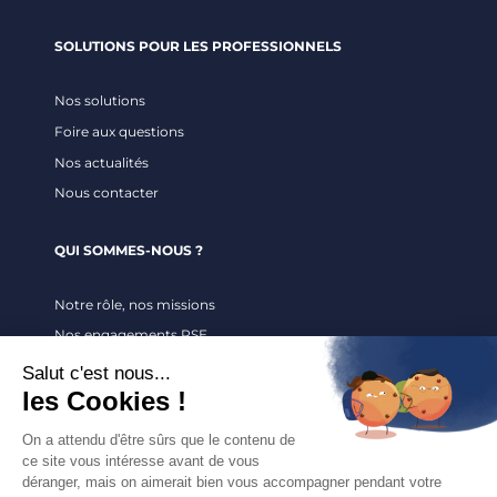
u
n
SOLUTIONS POUR LES PROFESSIONNELS
e
g
Nos solutions
e
Foire aux questions
s
Nos actualités
t
Nous contacter
i
o
QUI SOMMES-NOUS ?
n
s
Notre rôle, nos missions
e
Nos engagements RSE
r
e
Recrutement
i
n
LÉGAL
e
.
Mentions légales