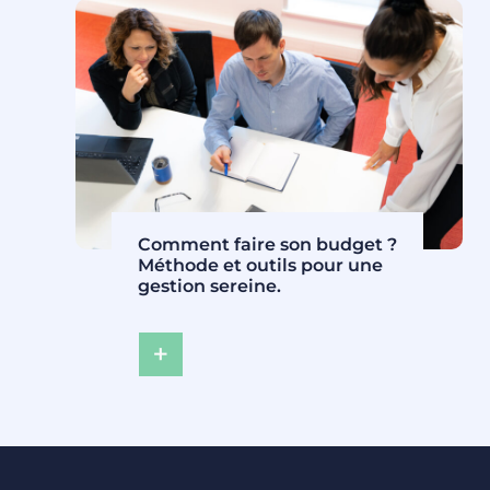
c
r
é
d
i
t
p
o
u
Comment faire son budget ?
r
Méthode et outils pour une
u
gestion sereine.
n
c
o
u
:
p
C
d
o
e
m
p