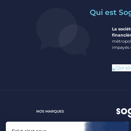
Qui est So
La sociét
financièr
métropoli
impayés 
Qui s
NOS MARQUES