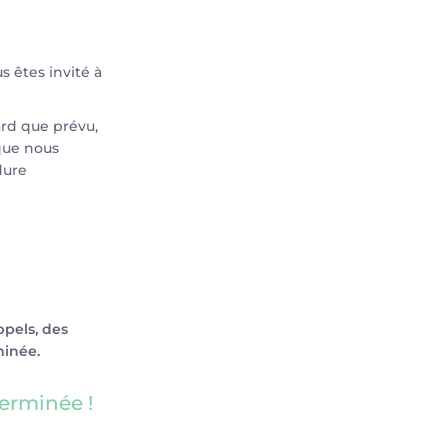
 êtes invité à
ard que prévu,
 que nous
dure
ppels, des
minée.
terminée !