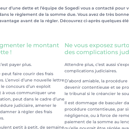
teur d’une dette et l’équipe de Sogedi vous a contacté pour 
ns le règlement de la somme due. Vous avez de très bonnes
avantage avant de la régler. Découvrez ci-après quelques él
ugmenter le montant
Ne vous exposez surto
tte !
des complications jud
’est payer plus.
Attendre plus, c’est aussi s’exp
complications judiciaires.
peut faire courir des frais
. L’envoi d’une nouvelle lettre
D’abord amiable, la procédure
e concours d’un exploit
devenir contentieuse et se pr
ant à vous communiquer une
le tribunal si le créancier le so
cation, peut dans le cadre d’une
Il est dommage de basculer d
édure judiciaire, amener le
procédure contentieuse, par s
damner à régler des frais
négligence, ou à force de reme
s.
paiement de la somme au lend
ulent petit à petit, de semaine
qu’elle pourrait être réglée ava