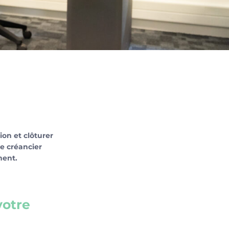
ion et clôturer
re créancier
ment.
votre