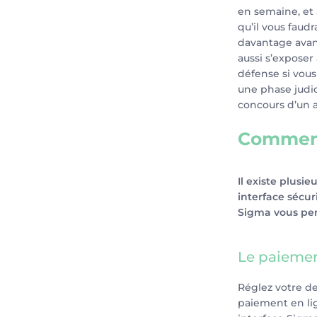
en semaine, et a
qu’il vous faud
davantage avant
aussi s’exposer 
défense si vou
une phase judici
concours d’un a
Comment
Il existe plusie
interface sécur
Sigma vous perm
Le paiement
Réglez votre de
paiement en lig