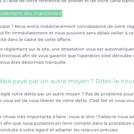
, à l’aide de votre référence de dossier et de votre carte banca
n paiement dès maintenant
ncipal ? Nous avons instantanément connaissance de votre rè
d fin immédiatement et nous pouvons sans délais veiller à c
cité dans le cadre de cette affaire.
tre règlement sur le site, une attestation vous est automatiqu
ctronique afin de vous garantir que l’opération s’est déroulé
 Vous êtes désormais tranquille.
déjà payé par un autre moyen ? Dites-le nous
 réglé votre dette par un autre moyen ? Pas de problème pour
r vous est de vous libérer de votre dette. C’est fait et nous vo
e chose très importante à faire : nous le dire ! Faites-le nous sa
afin que nous puissions en tenir compte dans la procédure 
onduite à votre égard et adapter les relances prévues.