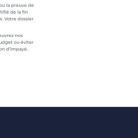
 ou la preuve de
fié de la fin
e. Votre dossier
ouvrez nos
budget ou éviter
ion d’impayé.