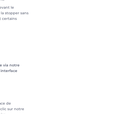
evant le
e la stopper sans
 certains
re via notre
 interface
face de
lic sur notre