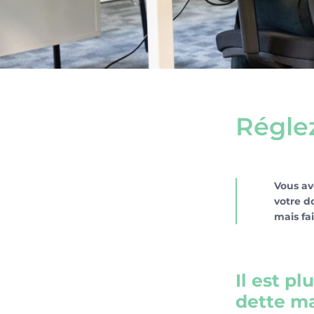
Réglez
Vous av
votre do
mais fa
Il est p
dette m