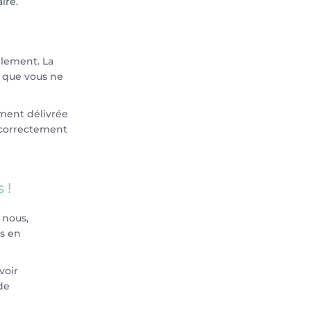
ire.
glement. La
e que vous ne
ement délivrée
e correctement
 !
 nous,
us en
voir
de