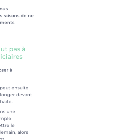
vous
 raisons de ne
éments
ut pas à
iciaires
oser à
 peut ensuite
olonger devant
uhaite.
ans une
imple
ttre le
emain, alors
nt.