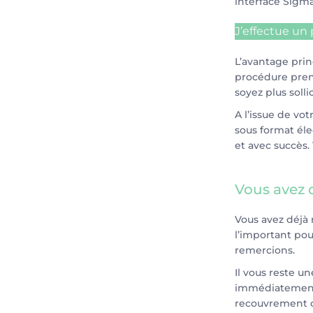
interface Sigma
J’effectue u
L’avantage pri
procédure pren
soyez plus solli
A l’issue de vo
sous format éle
et avec succès.
Vous avez 
Vous avez déjà
l’important pou
remercions.
Il vous reste un
immédiatement 
recouvrement c